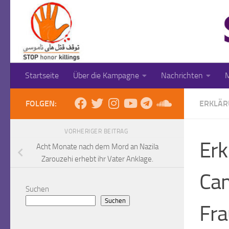
Zum Inhalt springen
Startseite
Über die Kampagne
Nachrichten
M
FOLGEN:
ERKLÄR
VORHERIGER BEITRAG
Erk
Acht Monate nach dem Mord an Nazila
Zarouzehi erhebt ihr Vater Anklage.
Cam
Suchen
Suchen
Fra