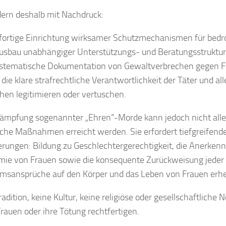
dern deshalb mit Nachdruck:
ofortige Einrichtung wirksamer Schutzmechanismen für bedr
usbau unabhängiger Unterstützungs- und Beratungsstruktur
ystematische Dokumentation von Gewaltverbrechen gegen F
die klare strafrechtliche Verantwortlichkeit der Täter und all
hen legitimieren oder vertuschen.
ämpfung sogenannter „Ehren“-Morde kann jedoch nicht alle
iche Maßnahmen erreicht werden. Sie erfordert tiefgreifende
rungen: Bildung zu Geschlechtergerechtigkeit, die Anerken
ie von Frauen sowie die konsequente Zurückweisung jeder I
msansprüche auf den Körper und das Leben von Frauen erhe
radition, keine Kultur, keine religiöse oder gesellschaftlich
rauen oder ihre Tötung rechtfertigen.