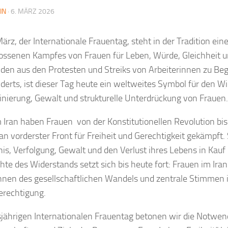
IN
·
6. MÄRZ 2026
März, der Internationale Frauentag, steht in der Tradition ei
ossenen Kampfes von Frauen für Leben, Würde, Gleichheit un
den aus den Protesten und Streiks von Arbeiterinnen zu Beg
derts, ist dieser Tag heute ein weltweites Symbol für den W
inierung, Gewalt und strukturelle Unterdrückung von Frauen.
 Iran haben Frauen von der Konstitutionellen Revolution bis
 an vorderster Front für Freiheit und Gerechtigkeit gekämpft.
is, Verfolgung, Gewalt und den Verlust ihres Lebens in Ka
hte des Widerstands setzt sich bis heute fort: Frauen im Iran
nnen des gesellschaftlichen Wandels und zentrale Stimme
erechtigung.
jährigen Internationalen Frauentag betonen wir die Notwend