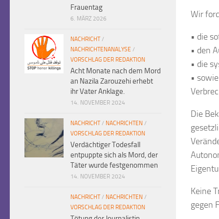
Frauentag
Wir for
6. MÄRZ 2026
• die s
NACHRICHT
/
• den A
NACHRICHTENANALYSE
/
VORSCHLAG DER REDAKTION
• die s
Acht Monate nach dem Mord
• sowie 
an Nazila Zarouzehi erhebt
Verbrec
ihr Vater Anklage.
14. NOVEMBER 2024
Die Bek
NACHRICHT
/
NACHRICHTEN
/
gesetzl
VORSCHLAG DER REDAKTION
Verände
Verdächtiger Todesfall
Autonom
entpuppte sich als Mord, der
Täter wurde festgenommen
Eigentu
14. NOVEMBER 2024
Keine T
NACHRICHT
/
NACHRICHTEN
/
gegen F
VORSCHLAG DER REDAKTION
Tötung der Journalistin