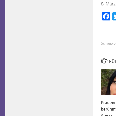
8. März
F
Schlagwör
FÜ
Frauenm
berühmt
Ahvaz