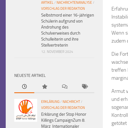
ARTIKEL
/
NACHRICHTENANALYSE
/
Erfahru
VORSCHLAG DER REDAKTION
Selbstmord einer 16-jährigen
Instabi
Schülerin aufgrund von
systema
Androhung des
Wenn st
Schulverweises durch
Schulleiterin und ihre
zudem d
Stellvertreterin
12. NOVEMBER 2024
Die For
wachsen
treffen
NEUESTE ARTIKEL
margina
Armut v
und erh
ERKLÄRUNG
/
NACHRICHT
/
sogenan
VORSCHLAG DER REDAKTION
Erklärung der Stop Honor
Kontrol
Killings CampaignZum 8.
getötet
März Internationaler