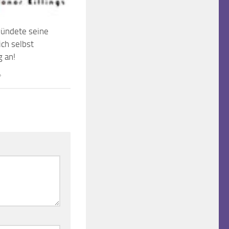
zündete seine
ich selbst
g an!
4