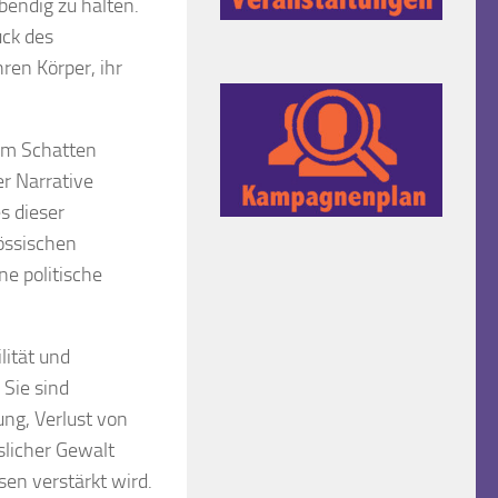
bendig zu halten.
uck des
en Körper, ihr
 im Schatten
er Narrative
s dieser
össischen
ne politische
lität und
 Sie sind
ung, Verlust von
licher Gewalt
sen verstärkt wird.