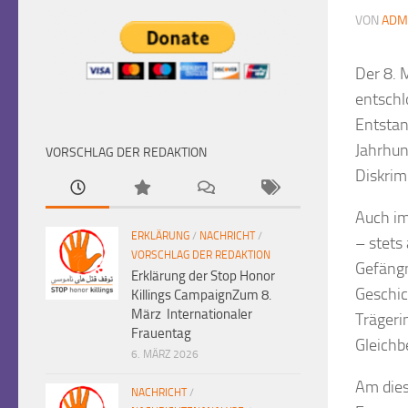
VON
ADM
Der 8. 
entschl
Entstan
Jahrhun
VORSCHLAG DER REDAKTION
Diskrim
Auch im
ERKLÄRUNG
/
NACHRICHT
/
– stets
VORSCHLAG DER REDAKTION
Gefängn
Erklärung der Stop Honor
Geschic
Killings CampaignZum 8.
März Internationaler
Trägeri
Frauentag
Gleichb
6. MÄRZ 2026
Am dies
NACHRICHT
/