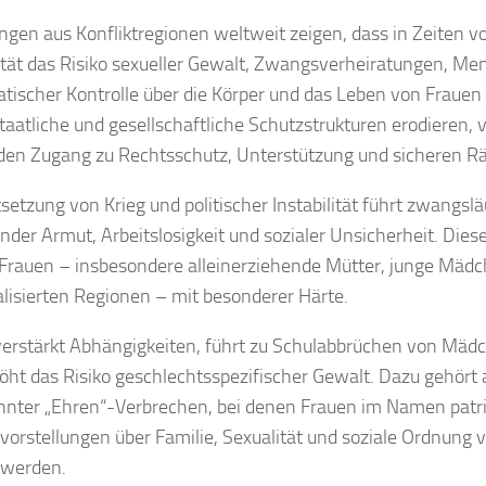
ngen aus Konfliktregionen weltweit zeigen, dass in Zeiten v
lität das Risiko sexueller Gewalt, Zwangsverheiratungen, M
tischer Kontrolle über die Körper und das Leben von Frauen e
aatliche und gesellschaftliche Schutzstrukturen erodieren, 
en Zugang zu Rechtsschutz, Unterstützung und sicheren 
tsetzung von Krieg und politischer Instabilität führt zwangslä
der Armut, Arbeitslosigkeit und sozialer Unsicherheit. Die
 Frauen – insbesondere alleinerziehende Mütter, junge Mädc
lisierten Regionen – mit besonderer Härte.
erstärkt Abhängigkeiten, führt zu Schulabbrüchen von Mädc
öht das Risiko geschlechtsspezifischer Gewalt. Dazu gehör
nter „Ehren“-Verbrechen, bei denen Frauen im Namen patri
lvorstellungen über Familie, Sexualität und soziale Ordnung v
 werden.