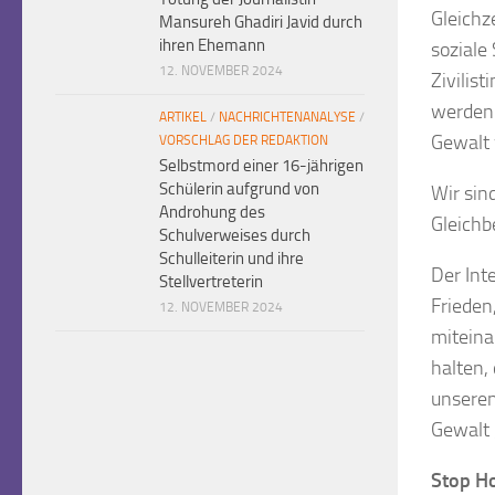
Gleichze
Mansureh Ghadiri Javid durch
ihren Ehemann
soziale
12. NOVEMBER 2024
Zivilis
werden 
ARTIKEL
/
NACHRICHTENANALYSE
/
Gewalt 
VORSCHLAG DER REDAKTION
Selbstmord einer 16-jährigen
Schülerin aufgrund von
Wir sin
Androhung des
Gleichb
Schulverweises durch
Schulleiterin und ihre
Der Int
Stellvertreterin
Frieden
12. NOVEMBER 2024
miteina
halten,
unseren
Gewalt 
Stop Ho