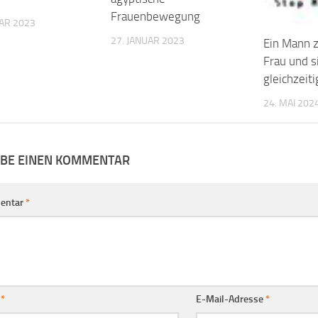
Frauenbewegung
AR 2023
27. JANUAR 2023
Ein Mann 
Frau und s
gleichzeiti
24. MAI 202
IBE EINEN KOMMENTAR
entar
*
e
*
E-Mail-Adresse
*