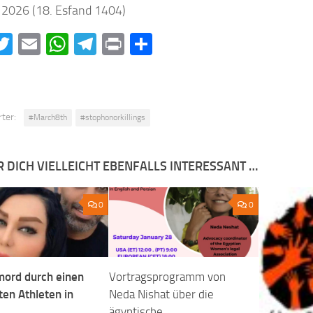
 2026 (18. Esfand 1404)
acebook
Twitter
Email
WhatsApp
Telegram
Print
Teilen
ter:
#March8th
#stophonorkillings
R DICH VIELLEICHT EBENFALLS INTERESSANT …
0
0
ord durch einen
Vortragsprogramm von
en Athleten in
Neda Nishat über die
ägyptische