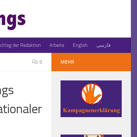
schlag der Redaktion
Arbeite
English
فارسی
0
MEHR
ngs
tionaler