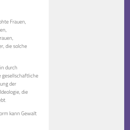
ohte Frauen,
en,
rauen,
er, die solche
in durch
 gesellschaftliche
nung der
deologie, die
bt.
e Norm kann Gewalt