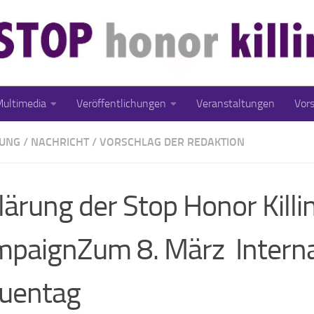
ultimedia
Veröffentlichungen
Veranstaltungen
Vor
UNG
/
NACHRICHT
/
VORSCHLAG DER REDAKTION
lärung der Stop Honor Killi
paignZum 8. März Interna
uentag