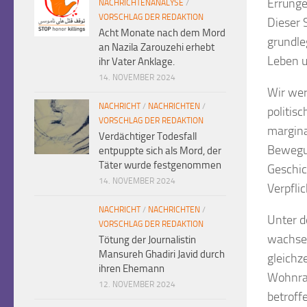
Errunge
NACHRICHTENANALYSE
/
VORSCHLAG DER REDAKTION
Dieser S
Acht Monate nach dem Mord
grundle
an Nazila Zarouzehi erhebt
Leben u
ihr Vater Anklage.
14. NOVEMBER 2024
Wir wer
NACHRICHT
/
NACHRICHTEN
/
politis
VORSCHLAG DER REDAKTION
margina
Verdächtiger Todesfall
Bewegun
entpuppte sich als Mord, der
Täter wurde festgenommen
Geschic
14. NOVEMBER 2024
Verpfli
NACHRICHT
/
NACHRICHTEN
/
Unter d
VORSCHLAG DER REDAKTION
wachsen
Tötung der Journalistin
Mansureh Ghadiri Javid durch
gleichz
ihren Ehemann
Wohnra
12. NOVEMBER 2024
betroff