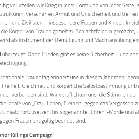
itig verurteilen wir Krieg in jeder Form und von jeder Seite. 
 Strukturen, verschärfen Armut und Unsicherheit und treffen
tinnen und Zivilisten – insbesondere Frauen und Kinder. In vie
die Körper von Frauen gezielt zu Schlachtfeldern gemacht, u
wird als Instrument der Demütigung und Machtausübung ein
d überzeugt: Ohne Frieden gibt es keine Sicherheit – und ohn
erechtigung.
ernationale Frauentag erinnert uns in diesem Jahr mehr denn
, Freiheit, Gleichheit und körperliche Selbstbestimmung unt
nder verbunden sind. Wir verpflichten uns, die Stimmen der
 die Ideale von „Frau, Leben, Freiheit“ gegen das Vergessen z
 Einsatz fortzusetzen, bis sogenannte „Ehren“-Morde und a
gegen Frauen endgültig beendet sind.
nor Killings Campaign