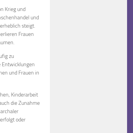
on Krieg und
enschenhandel und
rheblich steigt.
verlieren Frauen
Räumen.
ufig zu
se Entwicklungen
hen und Frauen in
hen, Kinderarbeit
t auch die Zunahme
archaler
erfolgt oder