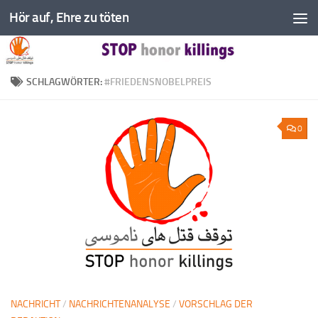
Hör auf, Ehre zu töten
Zum Inhalt springen
SCHLAGWÖRTER:
#FRIEDENSNOBELPREIS
0
NACHRICHT
/
NACHRICHTENANALYSE
/
VORSCHLAG DER