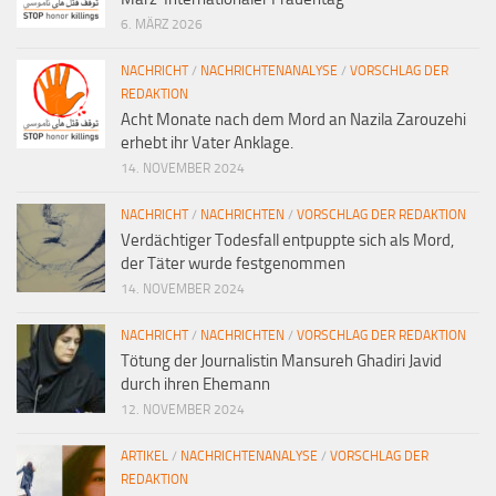
6. MÄRZ 2026
NACHRICHT
/
NACHRICHTENANALYSE
/
VORSCHLAG DER
REDAKTION
Acht Monate nach dem Mord an Nazila Zarouzehi
erhebt ihr Vater Anklage.
14. NOVEMBER 2024
NACHRICHT
/
NACHRICHTEN
/
VORSCHLAG DER REDAKTION
Verdächtiger Todesfall entpuppte sich als Mord,
der Täter wurde festgenommen
14. NOVEMBER 2024
NACHRICHT
/
NACHRICHTEN
/
VORSCHLAG DER REDAKTION
Tötung der Journalistin Mansureh Ghadiri Javid
durch ihren Ehemann
12. NOVEMBER 2024
ARTIKEL
/
NACHRICHTENANALYSE
/
VORSCHLAG DER
REDAKTION