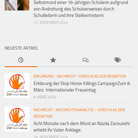
Selbstmord einer 16-jährigen Schülerin aufgrund
von Androhung des Schulverweises durch
Schulleiterin und ihre Stellvertreterin
12. NOVEMBER 2024
NEUESTE ARTIKEL
ERKLÄRUNG
/
NACHRICHT
/
VORSCHLAG DER REDAKTION
Erklärung der Stop Honor Killings CampaignZum 8.
März Internationaler Frauentag
6. MÄRZ 2026
NACHRICHT
/
NACHRICHTENANALYSE
/
VORSCHLAG DER
REDAKTION
Acht Monate nach dem Mord an Nazila Zarouzehi
erhebt ihr Vater Anklage.
14. NOVEMBER 2024