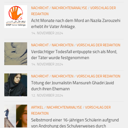
NACHRICHT
/
NACHRICHTENANALYSE
/
VORSCHLAG DER
REDAKTION
Acht Monate nach dem Mord an Nazila Zarouzehi
erhebt ihr Vater Anklage.
14. NOVEMBER 2024
NACHRICHT
/
NACHRICHTEN
/
VORSCHLAG DER REDAKTION
Verdächtiger Todesfall entpuppte sich als Mord,
der Täter wurde festgenommen
14. NOVEMBER 2024
NACHRICHT
/
NACHRICHTEN
/
VORSCHLAG DER REDAKTION
Tötung der Journalistin Mansureh Ghadiri Javid
durch ihren Ehemann
12. NOVEMBER 2024
ARTIKEL
/
NACHRICHTENANALYSE
/
VORSCHLAG DER
REDAKTION
Selbstmord einer 16-jährigen Schülerin aufgrund
von Androhung des Schulverweises durch