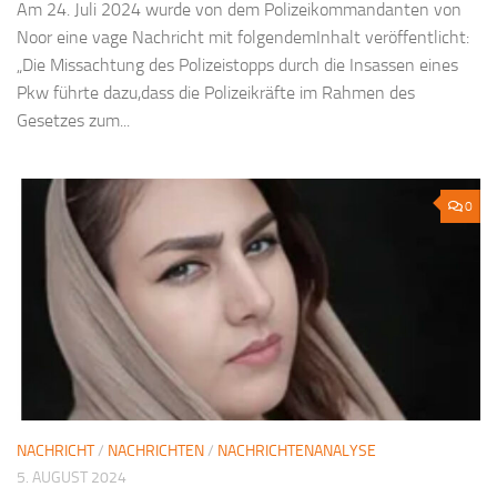
Am 24. Juli 2024 wurde von dem Polizeikommandanten von
Noor eine vage Nachricht mit folgendemInhalt veröffentlicht:
„Die Missachtung des Polizeistopps durch die Insassen eines
Pkw führte dazu,dass die Polizeikräfte im Rahmen des
Gesetzes zum...
0
NACHRICHT
/
NACHRICHTEN
/
NACHRICHTENANALYSE
5. AUGUST 2024