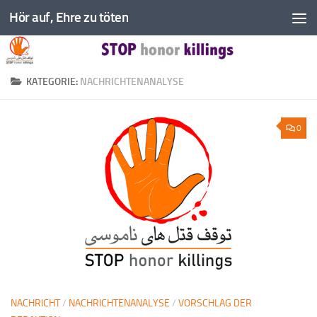
Hör auf, Ehre zu töten
Zum Inhalt springen
KATEGORIE:
NACHRICHTENANALYSE
0
NACHRICHT
/
NACHRICHTENANALYSE
/
VORSCHLAG DER