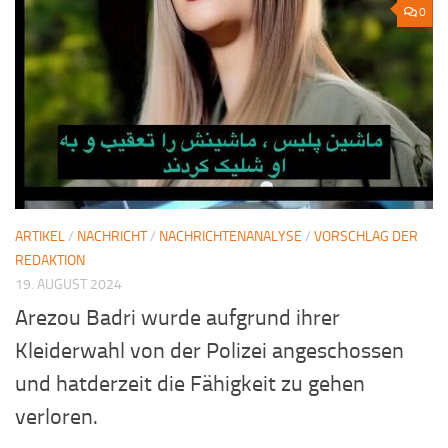
0
ARTIKEL
/
NACHRICHT
/
NACHRICHTENANALYSE
/
VORSCHLAG DER
REDAKTION
19. AUGUST 2024
Arezou Badri wurde aufgrund ihrer
Kleiderwahl von der Polizei angeschossen
und hatderzeit die Fähigkeit zu gehen
verloren.