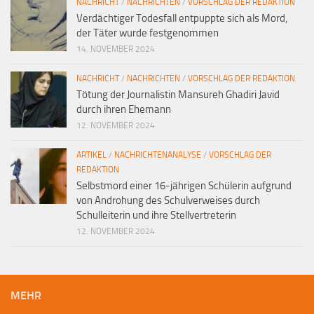
NACHRICHT
/
NACHRICHTEN
/
VORSCHLAG DER REDAKTION
Verdächtiger Todesfall entpuppte sich als Mord,
der Täter wurde festgenommen
14. NOVEMBER 2024
NACHRICHT
/
NACHRICHTEN
/
VORSCHLAG DER REDAKTION
Tötung der Journalistin Mansureh Ghadiri Javid
durch ihren Ehemann
12. NOVEMBER 2024
ARTIKEL
/
NACHRICHTENANALYSE
/
VORSCHLAG DER
REDAKTION
Selbstmord einer 16-jährigen Schülerin aufgrund
von Androhung des Schulverweises durch
Schulleiterin und ihre Stellvertreterin
12. NOVEMBER 2024
MEHR