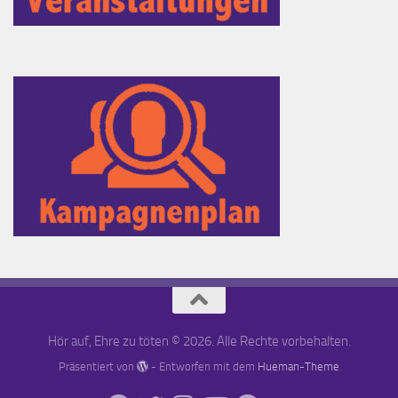
Hör auf, Ehre zu töten © 2026. Alle Rechte vorbehalten.
Präsentiert von
- Entworfen mit dem
Hueman-Theme