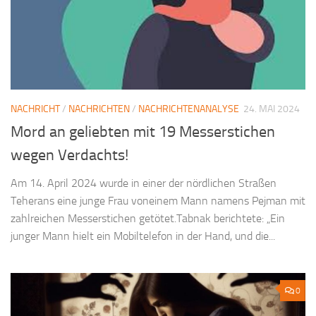
NACHRICHT
/
NACHRICHTEN
/
NACHRICHTENANALYSE
24. MAI 2024
Mord an geliebten mit 19 Messerstichen
wegen Verdachts!
Am 14. April 2024 wurde in einer der nördlichen Straßen
Teherans eine junge Frau voneinem Mann namens Pejman mit
zahlreichen Messerstichen getötet.Tabnak berichtete: „Ein
junger Mann hielt ein Mobiltelefon in der Hand, und die...
0