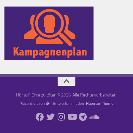
Hör auf, Ehre zu töten © 2026. Alle Rechte vorbehalten.
Präsentiert von
- Entworfen mit dem
Hueman-Theme