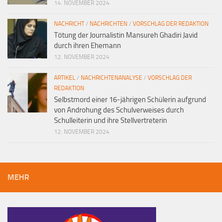
14. NOVEMBER 2024
NACHRICHT
/
NACHRICHTEN
/
VORSCHLAG DER REDAKTION
Tötung der Journalistin Mansureh Ghadiri Javid
durch ihren Ehemann
12. NOVEMBER 2024
ARTIKEL
/
NACHRICHTENANALYSE
/
VORSCHLAG DER
REDAKTION
Selbstmord einer 16-jährigen Schülerin aufgrund
von Androhung des Schulverweises durch
Schulleiterin und ihre Stellvertreterin
12. NOVEMBER 2024
MEHR