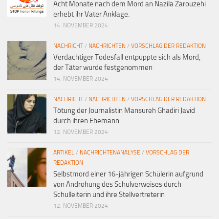
Acht Monate nach dem Mord an Nazila Zarouzehi
erhebt ihr Vater Anklage.
14. NOVEMBER 2024
NACHRICHT
/
NACHRICHTEN
/
VORSCHLAG DER REDAKTION
Verdächtiger Todesfall entpuppte sich als Mord,
der Täter wurde festgenommen
14. NOVEMBER 2024
NACHRICHT
/
NACHRICHTEN
/
VORSCHLAG DER REDAKTION
Tötung der Journalistin Mansureh Ghadiri Javid
durch ihren Ehemann
12. NOVEMBER 2024
ARTIKEL
/
NACHRICHTENANALYSE
/
VORSCHLAG DER
REDAKTION
Selbstmord einer 16-jährigen Schülerin aufgrund
von Androhung des Schulverweises durch
Schulleiterin und ihre Stellvertreterin
12. NOVEMBER 2024