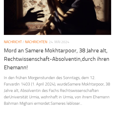
NACHRICHT
/
NACHRICHTEN
24. MAI 2024
Mord an Samere Mokhtarpoor, 38 Jahre alt,
Rechtwissenschaft-Absolventin,durch ihren
Ehemann!
In den frühen Morgenstunden des Sonntags, dem 12.
Farvardin 1403 (1. April 2024), wurdeSamere Mokhtarpoor, 38
Jahre alt, Absolventin des Fachs Rechtswissenschaften
derUniversität Urmia, wohnhaft in Urmia, von ihrem Ehemann
Bahman Mighani ermordet.Sameres lebloser...