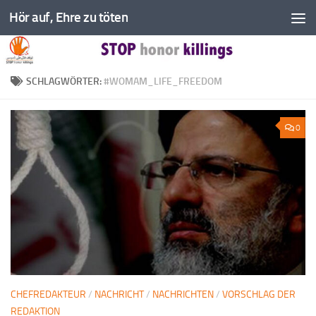
Hör auf, Ehre zu töten
Zum Inhalt springen
SCHLAGWÖRTER:
#WOMAM_LIFE_FREEDOM
0
CHEFREDAKTEUR
/
NACHRICHT
/
NACHRICHTEN
/
VORSCHLAG DER
REDAKTION