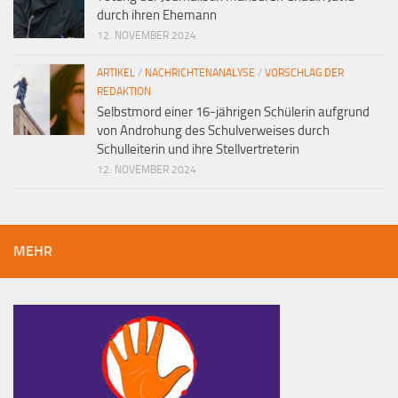
durch ihren Ehemann
12. NOVEMBER 2024
ARTIKEL
/
NACHRICHTENANALYSE
/
VORSCHLAG DER
REDAKTION
Selbstmord einer 16-jährigen Schülerin aufgrund
von Androhung des Schulverweises durch
Schulleiterin und ihre Stellvertreterin
12. NOVEMBER 2024
MEHR