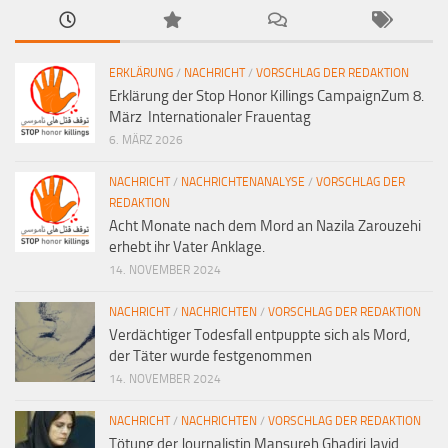
ERKLÄRUNG
/
NACHRICHT
/
VORSCHLAG DER REDAKTION
Erklärung der Stop Honor Killings CampaignZum 8.
März Internationaler Frauentag
6. MÄRZ 2026
NACHRICHT
/
NACHRICHTENANALYSE
/
VORSCHLAG DER
REDAKTION
Acht Monate nach dem Mord an Nazila Zarouzehi
erhebt ihr Vater Anklage.
14. NOVEMBER 2024
NACHRICHT
/
NACHRICHTEN
/
VORSCHLAG DER REDAKTION
Verdächtiger Todesfall entpuppte sich als Mord,
der Täter wurde festgenommen
14. NOVEMBER 2024
NACHRICHT
/
NACHRICHTEN
/
VORSCHLAG DER REDAKTION
Tötung der Journalistin Mansureh Ghadiri Javid