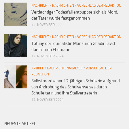
NACHRICHT
/
NACHRICHTEN
/
VORSCHLAG DER REDAKTION
Verdächtiger Todesfall entpuppte sich als Mord,
der Täter wurde festgenommen
14. NOVEMBER 2024
NACHRICHT
/
NACHRICHTEN
/
VORSCHLAG DER REDAKTION
Tötung der Journalistin Mansureh Ghadiri Javid
durch ihren Ehemann
12. NOVEMBER 2024
ARTIKEL
/
NACHRICHTENANALYSE
/
VORSCHLAG DER
REDAKTION
Selbstmord einer 16-jährigen Schülerin aufgrund
von Androhung des Schulverweises durch
Schulleiterin und ihre Stellvertreterin
12. NOVEMBER 2024
NEUESTE ARTIKEL