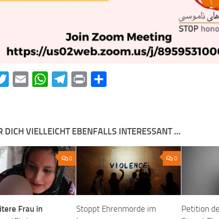
acebook
Twitter
Email
WhatsApp
Telegram
Print
Teilen
R DICH VIELLEICHT EBENFALLS INTERESSANT …
0
0
tere Frau in
Stoppt Ehrenmorde im
Petition 