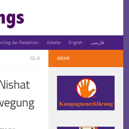
schlag der Redaktion
Arbeite
English
فارسی
0
MEHR
Nishat
ewegung