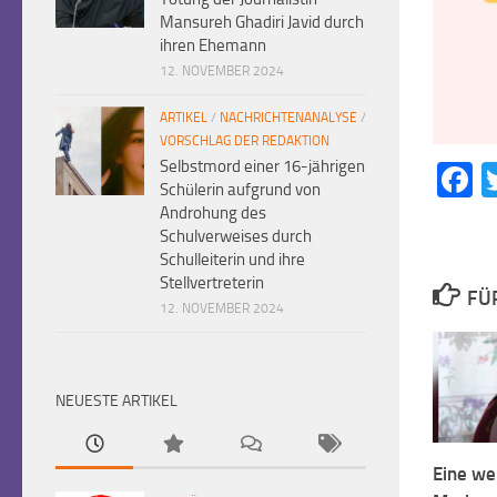
Mansureh Ghadiri Javid durch
ihren Ehemann
12. NOVEMBER 2024
ARTIKEL
/
NACHRICHTENANALYSE
/
VORSCHLAG DER REDAKTION
Selbstmord einer 16-jährigen
F
Schülerin aufgrund von
Androhung des
Schulverweises durch
Schulleiterin und ihre
Stellvertreterin
FÜ
12. NOVEMBER 2024
NEUESTE ARTIKEL
Eine wei