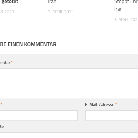
 getötet
Iran
Stoppt Eh
Iran
AR 2023
3. APRIL 2021
3. APRIL 20
IBE EINEN KOMMENTAR
entar
*
e
*
E-Mail-Adresse
*
te