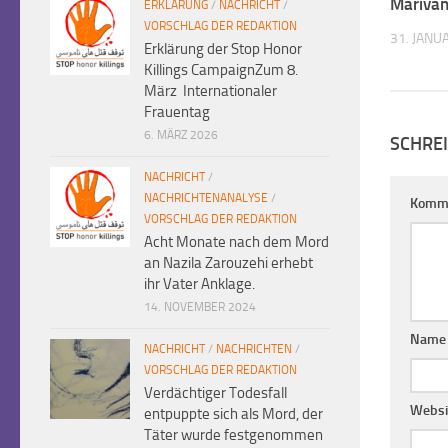
Marivan
ERKLÄRUNG
/
NACHRICHT
/
VORSCHLAG DER REDAKTION
31. JANU
Erklärung der Stop Honor
Killings CampaignZum 8.
März Internationaler
Frauentag
6. MÄRZ 2026
SCHRE
NACHRICHT
/
NACHRICHTENANALYSE
/
Komm
VORSCHLAG DER REDAKTION
Acht Monate nach dem Mord
an Nazila Zarouzehi erhebt
ihr Vater Anklage.
14. NOVEMBER 2024
Nam
NACHRICHT
/
NACHRICHTEN
/
VORSCHLAG DER REDAKTION
Verdächtiger Todesfall
Websi
entpuppte sich als Mord, der
Täter wurde festgenommen