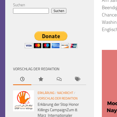
Am Sams
Suchen
Beendig
Suchen
Chancen
Washing
Englisch
VORSCHLAG DER REDAKTION
ERKLÄRUNG
/
NACHRICHT
/
VORSCHLAG DER REDAKTION
Erklärung der Stop Honor
Killings CampaignZum 8.
März Internationaler