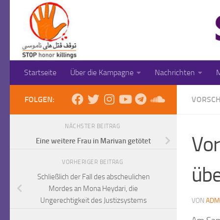
Zum Inhalt springen
Startseite
Über die Kampagne
Nachrichten
M
FOLGEN:
VORSCH
NÄCHSTER BEITRAG
Vor
Eine weitere Frau in Marivan getötet
VORHERIGER BEITRAG
übe
Schließlich der Fall des abscheulichen
Mordes an Mona Heydari, die
Ungerechtigkeit des Justizsystems
VON
ADM