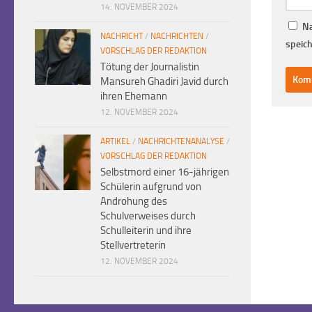
14. NOVEMBER 2024
Na
NACHRICHT
/
NACHRICHTEN
/
speich
VORSCHLAG DER REDAKTION
Tötung der Journalistin
Mansureh Ghadiri Javid durch
ihren Ehemann
12. NOVEMBER 2024
ARTIKEL
/
NACHRICHTENANALYSE
/
VORSCHLAG DER REDAKTION
Selbstmord einer 16-jährigen
Schülerin aufgrund von
Androhung des
Schulverweises durch
Schulleiterin und ihre
Stellvertreterin
12. NOVEMBER 2024