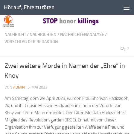
Hör auf, Ehre zu töten
Zum Inhalt springen
NACHRICHT
/
NACHRICHTEN
/
NACHRICHTENANALYSE
/
VORSCHLAG DER REDAKTION
2
Zwei weitere Morde in Namen der „Ehre“ in
Khoy
VON
ADMIN
·
5. MAI 2023
Am Samstag, dem 29. April 2023, wurden Frau Sherivan Hadizadeh,
24, und ihr Cousin Hossein Hadizadeh in einem der Vororte von
Khoy von ihrem Mann ermordet. Der Täter, Mostafa Hadizadeh ist
Mitglied des Revolutionsgarden (IRGC). Er hat mit von dieser
Organisation ihm zur Verfügung gestellten Waffe seine Frau und