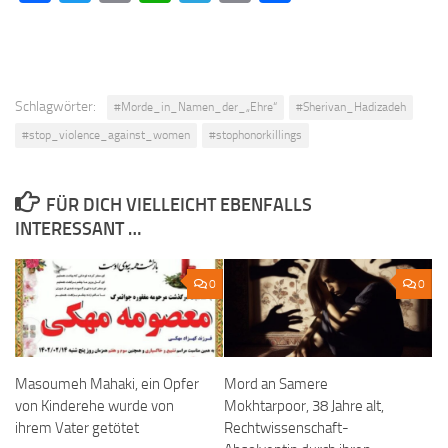
Schlagwörter:
#Morde_in_Namen_der_„Ehre“
#Sherivan_Hadizadeh
#stop_violence_against_women
#stophonorkillings
FÜR DICH VIELLEICHT EBENFALLS
INTERESSANT …
0
0
Mord an Samere
Masoumeh Mahaki, ein Opfer
Mokhtarpoor, 38 Jahre alt,
von Kinderehe wurde von
Rechtwissenschaft-
ihrem Vater getötet