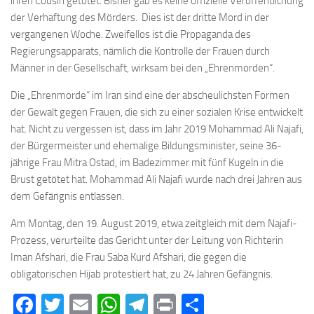
ihren Cousin getötet. Bisher gab es keine offizielle Veröffentlichung
der Verhaftung des Mörders. Dies ist der dritte Mord in der
vergangenen Woche. Zweifellos ist die Propaganda des
Regierungsapparats, nämlich die Kontrolle der Frauen durch
Männer in der Gesellschaft, wirksam bei den „Ehrenmorden“.
Die „Ehrenmorde“ im Iran sind eine der abscheulichsten Formen
der Gewalt gegen Frauen, die sich zu einer sozialen Krise entwickelt
hat. Nicht zu vergessen ist, dass im Jahr 2019 Mohammad Ali Najafi,
der Bürgermeister und ehemalige Bildungsminister, seine 36-
jährige Frau Mitra Ostad, im Badezimmer mit fünf Kugeln in die
Brust getötet hat. Mohammad Ali Najafi wurde nach drei Jahren aus
dem Gefängnis entlassen.
Am Montag, den 19. August 2019, etwa zeitgleich mit dem Najafi-
Prozess, verurteilte das Gericht unter der Leitung von Richterin
Iman Afshari, die Frau Saba Kurd Afshari, die gegen die
obligatorischen Hijab protestiert hat, zu 24 Jahren Gefängnis.
Facebook
Twitter
Email
WhatsApp
Telegram
Print
Teilen