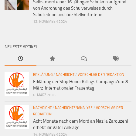
Selbstmord einer 16-jährigen Schülerin aufgrund
von Androhung des Schulverweises durch
Schulleiterin und ihre Stellvertreterin
12. NOVEMBER 2024
NEUESTE ARTIKEL
ERKLÄRUNG
/
NACHRICHT
/
VORSCHLAG DER REDAKTION
Erklärung der Stop Honor Killings CampaignZum 8.
März Internationaler Frauentag
6. MÄRZ 2026
NACHRICHT
/
NACHRICHTENANALYSE
/
VORSCHLAG DER
REDAKTION
Acht Monate nach dem Mord an Nazila Zarouzehi
erhebt ihr Vater Anklage.
14. NOVEMBER 2024