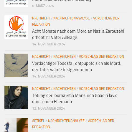
6. MÄRZ 2026
NACHRICHT
/
NACHRICHTENANALYSE
/
VORSCHLAG DER
REDAKTION
Acht Monate nach dem Mord an Nazila Zarouzehi
erhebt ihr Vater Anklage.
14. NOVEMBER 2024
NACHRICHT
/
NACHRICHTEN
/
VORSCHLAG DER REDAKTION
Verdächtiger Todesfall entpuppte sich als Mord,
der Täter wurde festgenommen
14. NOVEMBER 2024
NACHRICHT
/
NACHRICHTEN
/
VORSCHLAG DER REDAKTION
Tötung der Journalistin Mansureh Ghadiri Javid
durch ihren Ehemann
12. NOVEMBER 2024
ARTIKEL
/
NACHRICHTENANALYSE
/
VORSCHLAG DER
REDAKTION