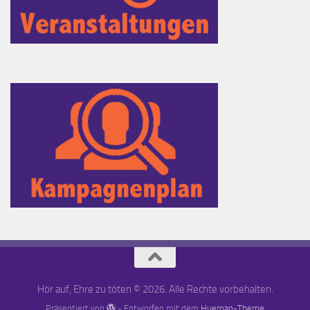
Hör auf, Ehre zu töten © 2026. Alle Rechte vorbehalten.
Präsentiert von
- Entworfen mit dem
Hueman-Theme