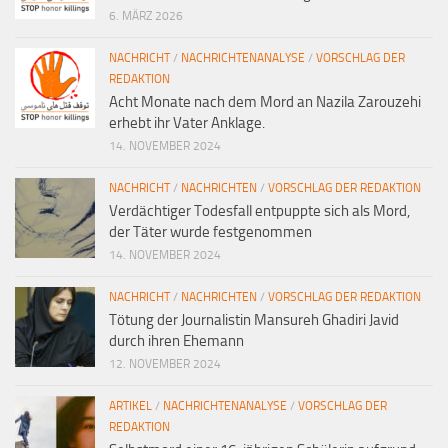
6. MÄRZ 2026
NACHRICHT
/
NACHRICHTENANALYSE
/
VORSCHLAG DER
REDAKTION
Acht Monate nach dem Mord an Nazila Zarouzehi
erhebt ihr Vater Anklage.
14. NOVEMBER 2024
NACHRICHT
/
NACHRICHTEN
/
VORSCHLAG DER REDAKTION
Verdächtiger Todesfall entpuppte sich als Mord,
der Täter wurde festgenommen
14. NOVEMBER 2024
NACHRICHT
/
NACHRICHTEN
/
VORSCHLAG DER REDAKTION
Tötung der Journalistin Mansureh Ghadiri Javid
durch ihren Ehemann
12. NOVEMBER 2024
ARTIKEL
/
NACHRICHTENANALYSE
/
VORSCHLAG DER
REDAKTION