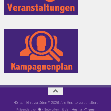
Hör auf, Ehre zu töten © 2026. Alle Rechte vorbehalten.
Präsentiert von
- Entworfen mit dem
Hueman-Theme