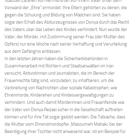
Stadtteil Zafarieh von Kermanshah von ihrem Vater unter dem
Vorwand der „Ehre“ ermordet. Ihre Eltern gehörten zu denen, die
gegen die Schulung und Bildung von Mädchen sind. Sie haben
sogar den Erhalt des Abiturzeugnisses von Donya durch das Recht
des Vaters über das Leben des Kindes verhindert. Nun wurde der
Vater, der Mörder, mit Zustimmung seiner Frau (der Mutter des
Opfers) nur eine Woche nach seiner Verhaftung und Verurteilung
aus dem Gefängnis entlassen.
In den letzten Jahren haben die Sicherheitsbehörden in
Zusammenarbeit mit Richtern und Staatsanwälten im Iran
versucht, Aktivistinnen und Journalisten, die im Bereich der
Frauenrechte tätig sind, vorzuladen, zu inhaftieren, um die
Verbreitung von Nachrichten über soziale Katastrophen, wie
Ehrenmorde, Kinderehen und Kindesvergewaltigungen zu
verhindern. Und auch damit Mörderinnen und Frauenfeinde wie
der Vater von Donya Rezaei sicher in die Gesellschaft auftreten
können und für ihre Tat sogar gelobt werden. Die Tatsache, dass
die Mutter vom Ehrendmordopfer ,Masoumeh Mahaki, bei der
Beerdigung ihrer Tochter nicht anwesend war, ist ein Beispiel für