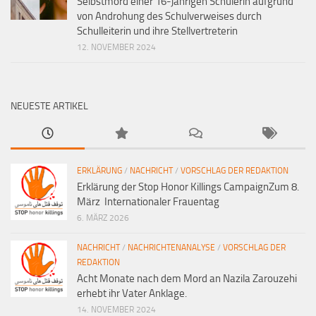
Selbstmord einer 16-jährigen Schülerin aufgrund
von Androhung des Schulverweises durch
Schulleiterin und ihre Stellvertreterin
12. NOVEMBER 2024
NEUESTE ARTIKEL
ERKLÄRUNG
/
NACHRICHT
/
VORSCHLAG DER REDAKTION
Erklärung der Stop Honor Killings CampaignZum 8.
März Internationaler Frauentag
6. MÄRZ 2026
NACHRICHT
/
NACHRICHTENANALYSE
/
VORSCHLAG DER
REDAKTION
Acht Monate nach dem Mord an Nazila Zarouzehi
erhebt ihr Vater Anklage.
14. NOVEMBER 2024