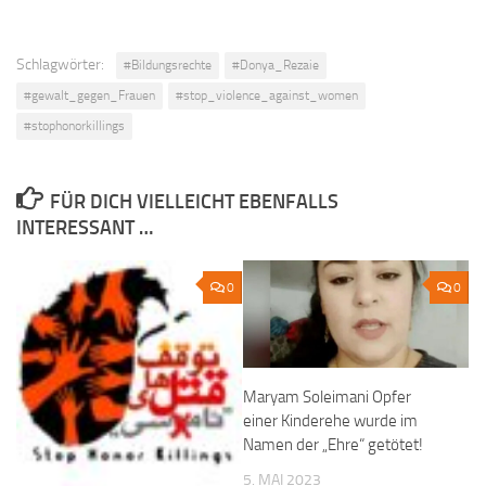
Schlagwörter:
#Bildungsrechte
#Donya_Rezaie
#gewalt_gegen_Frauen
#stop_violence_against_women
#stophonorkillings
FÜR DICH VIELLEICHT EBENFALLS
INTERESSANT …
0
0
Maryam Soleimani Opfer
einer Kinderehe wurde im
Namen der „Ehre“ getötet!
5. MAI 2023