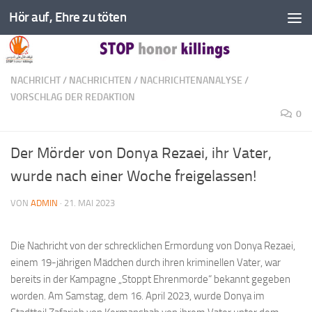
Hör auf, Ehre zu töten
Zum Inhalt springen
NACHRICHT
/
NACHRICHTEN
/
NACHRICHTENANALYSE
/
VORSCHLAG DER REDAKTION
0
Der Mörder von Donya Rezaei, ihr Vater,
wurde nach einer Woche freigelassen!
VON
ADMIN
·
21. MAI 2023
Die Nachricht von der schrecklichen Ermordung von Donya Rezaei,
einem 19-jährigen Mädchen durch ihren kriminellen Vater, war
bereits in der Kampagne „Stoppt Ehrenmorde“ bekannt gegeben
worden. Am Samstag, dem 16. April 2023, wurde Donya im