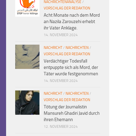
NACHRICHTENANALYSE
/
VORSCHLAG DER REDAKTION
Acht Monate nach dem Mord
an Nazila Zarouzehi erhebt
ihr Vater Anklage.
14. NOVEMBER 2024
NACHRICHT
/
NACHRICHTEN
/
VORSCHLAG DER REDAKTION
Verdächtiger Todesfall
entpuppte sich als Mord, der
Täter wurde festgenommen
14. NOVEMBER 2024
NACHRICHT
/
NACHRICHTEN
/
VORSCHLAG DER REDAKTION
Tötung der Journalistin
Mansureh Ghadiri Javid durch
ihren Ehemann
12. NOVEMBER 2024