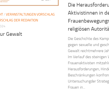
Die Herausforder
Aktivistinnen in d
HT
/
VERANSTALTUNGEN VORSCHLAG
Frauenbewegungm
RSCHLAG DER REDAKTION
2024
religiösen Autoritä
zur Gewalt
Die Geschichte des Kamp
gegen sexuelle und gesch
Gewalt reichtmehrere Jah
Im Verlauf des steinige
Frauenaktivisten mitzahl
Herausforderungen, Hind
Beschränkungen konfront
Untersuchungder Strateg
Frauen in...