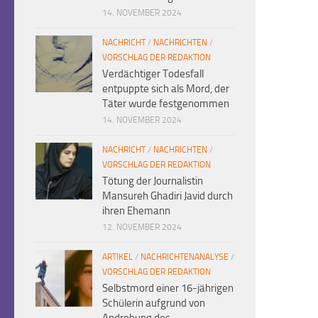
14. NOVEMBER 2024
NACHRICHT
/
NACHRICHTEN
/
VORSCHLAG DER REDAKTION
Verdächtiger Todesfall
entpuppte sich als Mord, der
Täter wurde festgenommen
14. NOVEMBER 2024
NACHRICHT
/
NACHRICHTEN
/
VORSCHLAG DER REDAKTION
Tötung der Journalistin
Mansureh Ghadiri Javid durch
ihren Ehemann
12. NOVEMBER 2024
ARTIKEL
/
NACHRICHTENANALYSE
/
VORSCHLAG DER REDAKTION
Selbstmord einer 16-jährigen
Schülerin aufgrund von
Androhung des