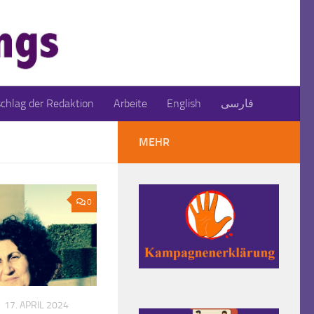
schlag der Redaktion
Arbeite
English
فارسی
MEHR
0
17. APRIL 2024