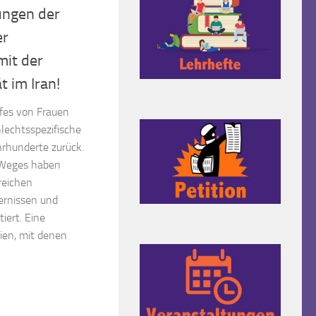
ungen der
er
it der
t im Iran!
fes von Frauen
lechtsspezifische
rhunderte zurück.
n Weges haben
reichen
ernissen und
iert. Eine
ien, mit denen