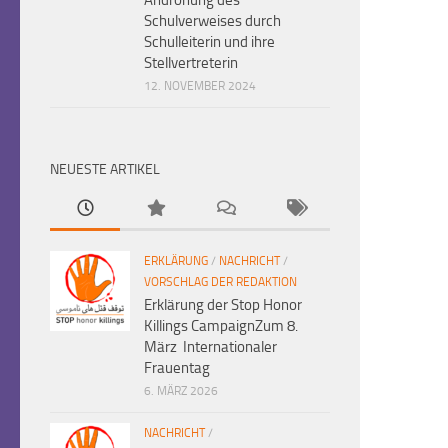
Schulverweises durch
Schulleiterin und ihre
Stellvertreterin
12. NOVEMBER 2024
NEUESTE ARTIKEL
ERKLÄRUNG
/
NACHRICHT
/
VORSCHLAG DER REDAKTION
Erklärung der Stop Honor
Killings CampaignZum 8.
März Internationaler
Frauentag
6. MÄRZ 2026
NACHRICHT
/