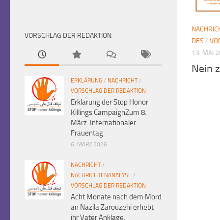
NACHRIC
VORSCHLAG DER REDAKTION
DES
/
VO
13. MAI 
Nein 
ERKLÄRUNG
/
NACHRICHT
/
VORSCHLAG DER REDAKTION
Erklärung der Stop Honor
Killings CampaignZum 8.
März Internationaler
Frauentag
6. MÄRZ 2026
NACHRICHT
/
NACHRICHTENANALYSE
/
VORSCHLAG DER REDAKTION
Acht Monate nach dem Mord
an Nazila Zarouzehi erhebt
ihr Vater Anklage.