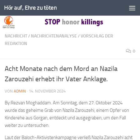
Hör auf, Ehre zu töten
Zum Inhalt springen
NACHRICHT
/
NACHRICHTENANALYSE
/
VORSCHLAG DER
REDAKTION
0
Acht Monate nach dem Mord an Nazila
Zarouzehi erhebt ihr Vater Anklage.
VON
ADMIN
·
14. NOVEMBER 2024
By:Rezvan Moghaddam. Am Sonntag, dem 27. Oktober 2024
wurde das geheime Grab von Nazila Zarouzehi, einem Opfer von
Kinderehe aus Gorgan, entdeckt und ausgegraben, um den Fall
weiter zu untersuchen.
Laut der Baloch-Aktivistenkampagne verließ Nazila Zarouzehi acht