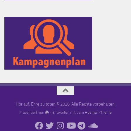
Hör auf, Ehre zu töten © 2026. Alle Rechte vorbehalten.
Präsentiert von
- Entworfen mit dem
Hueman-Theme