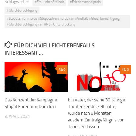
Schlagwörter:
#FrauLebenFreiheit
#Friedensnobelpreis
#Gleichberechtigung
#StopptEhrenmorde #StopptEhrenmordeIran #Vielfalt #Gleichberechtigung
#GleichberechtigungIran #NeinUnterdrückung
FÜR DICH VIELLEICHT EBENFALLS
INTERESSANT …
0
0
Das Konzept der Kampagne
Ein Vater, der seine 30-jährige
Stoppt Ehrenmorde im Iran
Tochter zerstückelt hatte,
wurde nach 8 Monaten
3. APRIL 2021
ausdem Zentralgefängnis von
Täbris entlassen