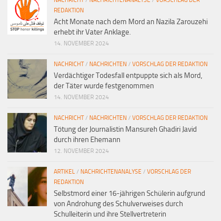
NACHRICHT
/
NACHRICHTENANALYSE
/
VORSCHLAG DER
REDAKTION
Acht Monate nach dem Mord an Nazila Zarouzehi
erhebt ihr Vater Anklage.
14. NOVEMBER 2024
NACHRICHT
/
NACHRICHTEN
/
VORSCHLAG DER REDAKTION
Verdächtiger Todesfall entpuppte sich als Mord,
der Täter wurde festgenommen
14. NOVEMBER 2024
NACHRICHT
/
NACHRICHTEN
/
VORSCHLAG DER REDAKTION
Tötung der Journalistin Mansureh Ghadiri Javid
durch ihren Ehemann
12. NOVEMBER 2024
ARTIKEL
/
NACHRICHTENANALYSE
/
VORSCHLAG DER
REDAKTION
Selbstmord einer 16-jährigen Schülerin aufgrund
von Androhung des Schulverweises durch
Schulleiterin und ihre Stellvertreterin